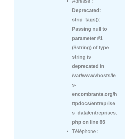
Adresse :
Deprecated
:
strip_tags():
Passing null to
parameter #1
($string) of type
string is
deprecated in
/var/www/vhosts/le
s-
encombrants.org/h
ttpdocs/entreprise
s_data/entreprises.
php
on line
66
Téléphone :