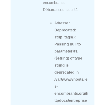
encombrants.
Débarrasseurs du 41
Adresse :
Deprecated
:
strip_tags():
Passing null to
parameter #1
($string) of type
string is
deprecated in
/var/www/vhosts/le
s-
encombrants.org/h
ttpdocs/entreprise