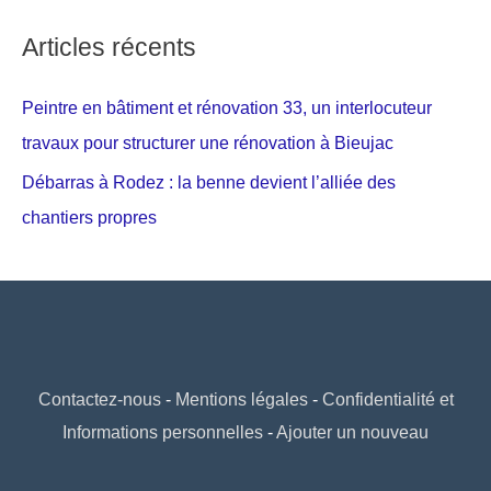
Articles récents
Peintre en bâtiment et rénovation 33, un interlocuteur
travaux pour structurer une rénovation à Bieujac
Débarras à Rodez : la benne devient l’alliée des
chantiers propres
Contactez-nous
-
Mentions légales
-
Confidentialité et
Informations personnelles
-
Ajouter un nouveau