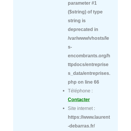
parameter #1
($string) of type
string is
deprecated in
/var/www/vhosts/le
s-
encombrants.org/h
ttpdocs/entreprise
s_data/entreprises.
php
on line
66
Téléphone :
Contacter
Site internet :
https://www.laurent
-debarras.fr/