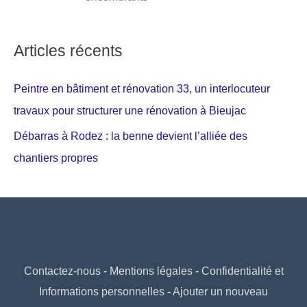
Articles récents
Peintre en bâtiment et rénovation 33, un interlocuteur
travaux pour structurer une rénovation à Bieujac
Débarras à Rodez : la benne devient l’alliée des
chantiers propres
Contactez-nous
-
Mentions légales
-
Confidentialité et
Informations personnelles
-
Ajouter un nouveau