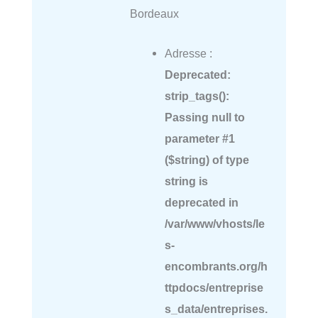
Bordeaux
Adresse :
Deprecated
:
strip_tags():
Passing null to
parameter #1
($string) of type
string is
deprecated in
/var/www/vhosts/le
s-
encombrants.org/h
ttpdocs/entreprise
s_data/entreprises.