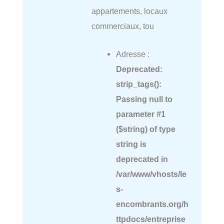
appartements, locaux
commerciaux, tou
Adresse :
Deprecated
:
strip_tags():
Passing null to
parameter #1
($string) of type
string is
deprecated in
/var/www/vhosts/le
s-
encombrants.org/h
ttpdocs/entreprise