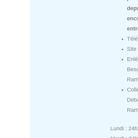
dep
enc
ent
Tél
Site
Enl
Bes
Ram
Coll
Deb
Ram
Lundi : 24h