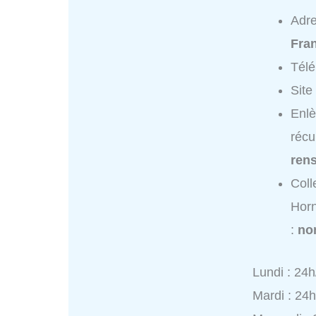
Adr
Fra
Tél
Site
Enl
récu
ren
Coll
Horn
:
no
Lundi : 24h
Mardi : 24