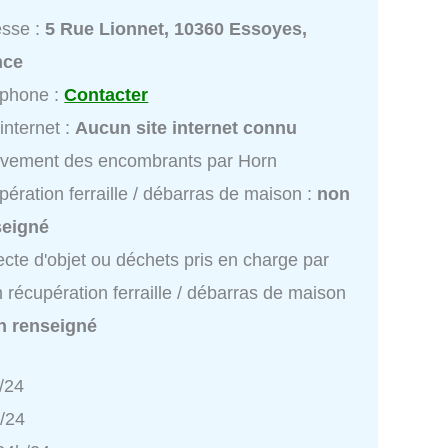
esse :
5 Rue Lionnet, 10360 Essoyes,
nce
éphone :
Contacter
 internet :
Aucun site internet connu
èvement des encombrants par Horn
pération ferraille / débarras de maison :
non
seigné
ecte d'objet ou déchets pris en charge par
 récupération ferraille / débarras de maison
n renseigné
/24
h/24