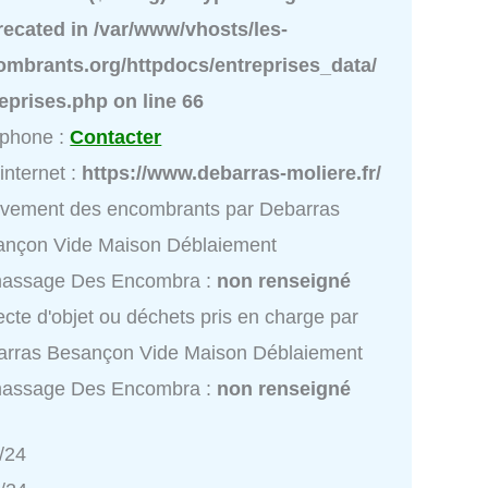
recated in
/var/www/vhosts/les-
ombrants.org/httpdocs/entreprises_data/
reprises.php
on line
66
éphone :
Contacter
 internet :
https://www.debarras-moliere.fr/
èvement des encombrants par Debarras
ançon Vide Maison Déblaiement
assage Des Encombra :
non renseigné
ecte d'objet ou déchets pris en charge par
arras Besançon Vide Maison Déblaiement
assage Des Encombra :
non renseigné
/24