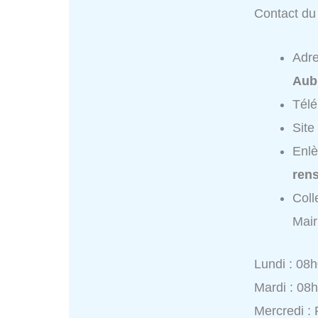
Contact du 
Adr
Aub
Tél
Site
Enlè
ren
Coll
Mair
Lundi : 08
Mardi : 08
Mercredi :