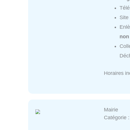
Tél
Site
Enlè
non
Coll
Déch
Horaires i
Mairie
Catégorie 