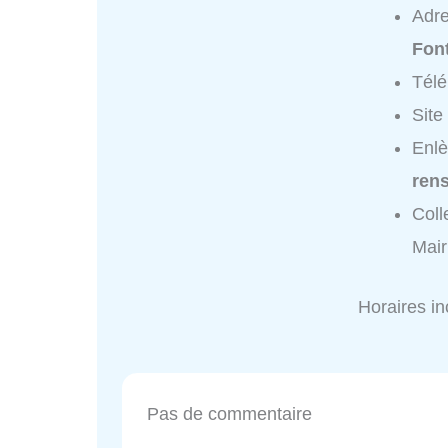
Adr
Fon
Tél
Site
Enlè
ren
Coll
Mair
Horaires i
Pas de commentaire