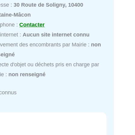
esse :
30 Route de Soligny, 10400
taine-Mâcon
éphone :
Contacter
 internet :
Aucun site internet connu
vement des encombrants par Mairie :
non
seigné
ecte d'objet ou déchets pris en charge par
ie :
non renseigné
nconnus