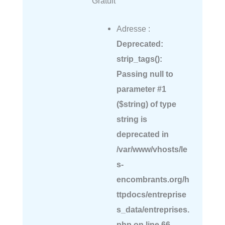
Gratuit
Adresse :
Deprecated
:
strip_tags():
Passing null to
parameter #1
($string) of type
string is
deprecated in
/var/www/vhosts/le
s-
encombrants.org/h
ttpdocs/entreprise
s_data/entreprises.
php
on line
66