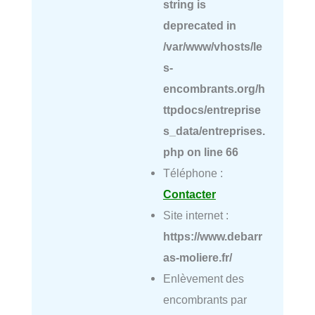
string is
deprecated in
/var/www/vhosts/le
s-
encombrants.org/h
ttpdocs/entreprise
s_data/entreprises.
php
on line
66
Téléphone :
Contacter
Site internet :
https://www.debarr
as-moliere.fr/
Enlèvement des
encombrants par