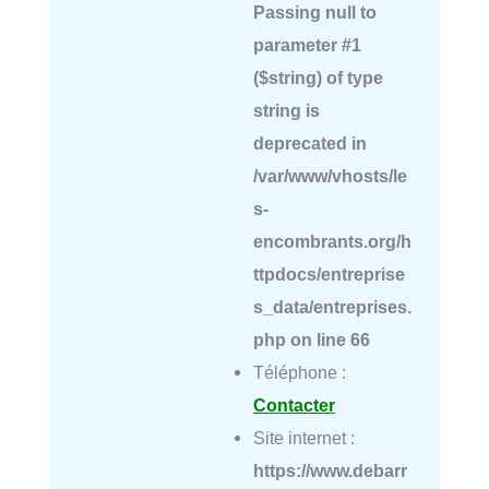
Passing null to
parameter #1
($string) of type
string is
deprecated in
/var/www/vhosts/le
s-
encombrants.org/h
ttpdocs/entreprise
s_data/entreprises.
php
on line
66
Téléphone :
Contacter
Site internet :
https://www.debarr