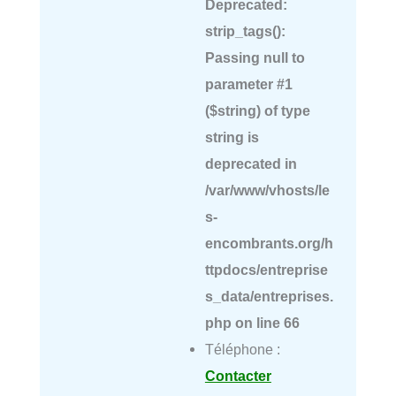
Deprecated
:
strip_tags():
Passing null to
parameter #1
($string) of type
string is
deprecated in
/var/www/vhosts/le
s-
encombrants.org/h
ttpdocs/entreprise
s_data/entreprises.
php
on line
66
Téléphone :
Contacter