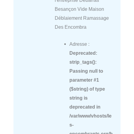
l'entreprise Debarras
Besançon Vide Maison
Déblaiement Ramassage
Des Encombra
Adresse :
Deprecated
:
strip_tags():
Passing null to
parameter #1
($string) of type
string is
deprecated in
/var/www/vhosts/le
s-
encombrants.org/h