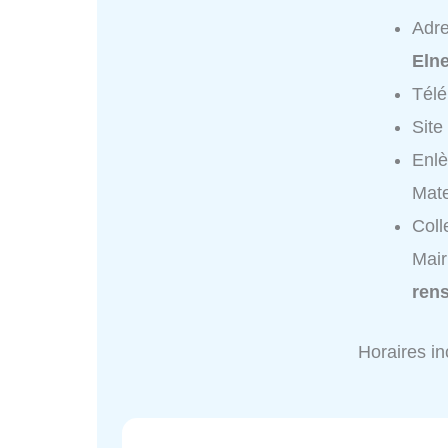
Adr
Eln
Tél
Site
Enlè
Mate
Coll
Mair
ren
Horaires i