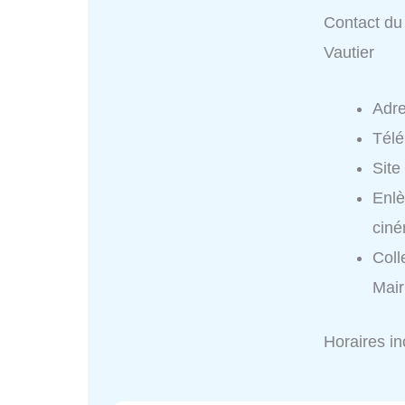
Contact du 
Vautier
Adr
Tél
Site
Enlè
ciné
Coll
Mair
Horaires i