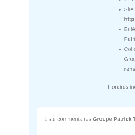
Site 
http
Enl
Patr
Coll
Grou
ren
Horaires i
Liste commentaires
Groupe Patrick 