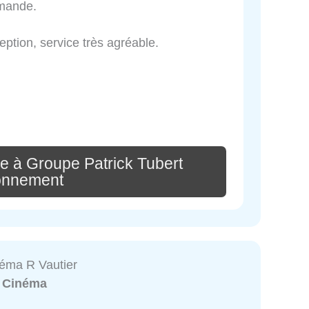
mmande.
ption, service très agréable.
e à Groupe Patrick Tubert
onnement
néma R Vautier
:
Cinéma