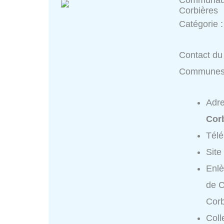
Corbières
Catégorie 
Contact du
Communes 
Adr
Cor
Tél
Site
Enl
de 
Corb
Coll