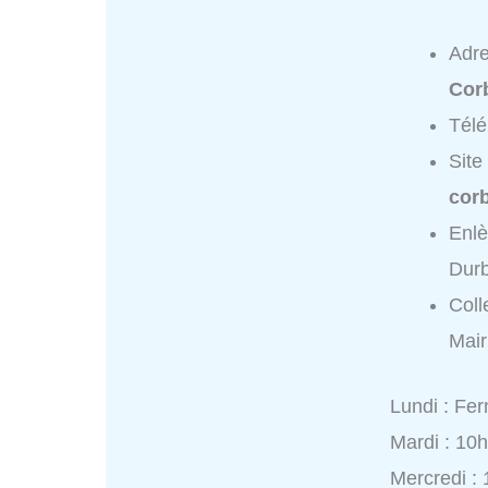
Adr
Cor
Tél
Site
corb
Enlè
Durb
Coll
Mair
Lundi : Fe
Mardi : 10
Mercredi :