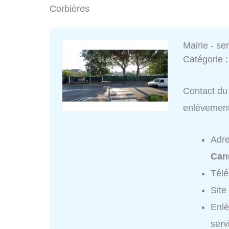
Corbières
Mairie - s
Catégorie 
Contact du 
enlèvemen
Adr
Can
Tél
Site
Enlè
serv