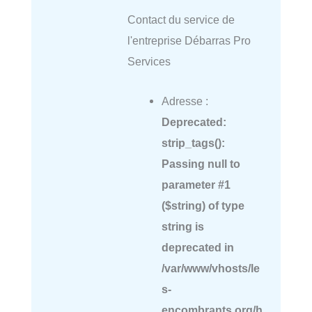
Contact du service de
l'entreprise Débarras Pro
Services
Adresse :
Deprecated
:
strip_tags():
Passing null to
parameter #1
($string) of type
string is
deprecated in
/var/www/vhosts/le
s-
encombrants.org/h