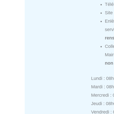
Tél
Site
Enlè
serv
ren
Coll
Mair
non
Lundi : 08
Mardi : 08
Mercredi :
Jeudi : 08
Vendredi :