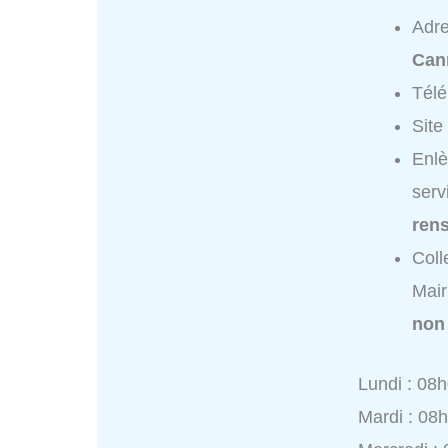
Adr
Can
Tél
Site
Enlè
serv
ren
Coll
Mair
non
Lundi : 08
Mardi : 08