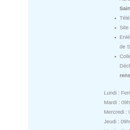
Sai
Tél
Site
Enlè
de S
Coll
Déch
ren
Lundi : Fe
Mardi : 09
Mercredi :
Jeudi : 09