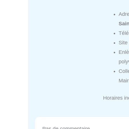
Adr
Sain
Tél
Site
Enlè
poly
Coll
Mair
Horaires i
Pas de commentaire