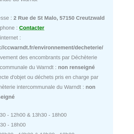
esse :
2 Rue de St Malo, 57150 Creutzwald
éphone :
Contacter
internet :
://ccwarndt.fr/environnement/decheterie/
vement des encombrants par Déchèterie
rcommunale du Warndt :
non renseigné
ecte d'objet ou déchets pris en charge par
èterie intercommunale du Warndt :
non
seigné
h30 - 12h00 & 13h30 - 18h00
h30 - 18h00