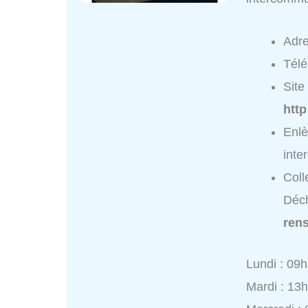
Adr
Tél
Site 
http
Enlè
inte
Coll
Déch
ren
Lundi : 09
Mardi : 13