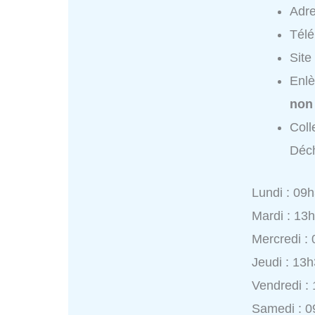
Adr
Tél
Site
Enlè
non
Coll
Déch
Lundi : 09
Mardi : 13
Mercredi :
Jeudi : 13
Vendredi :
Samedi : 0