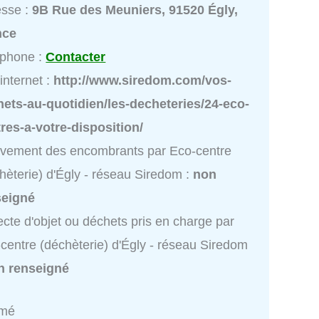
esse :
9B Rue des Meuniers, 91520 Égly,
nce
éphone :
Contacter
 internet :
http://www.siredom.com/vos-
ets-au-quotidien/les-decheteries/24-eco-
res-a-votre-disposition/
vement des encombrants par Eco-centre
hèterie) d'Égly - réseau Siredom :
non
seigné
ecte d'objet ou déchets pris en charge par
centre (déchèterie) d'Égly - réseau Siredom
n renseigné
rmé