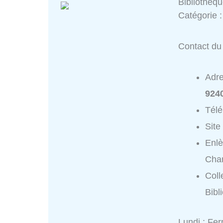
Bibliothèq
Catégorie 
Contact du 
Adr
924
Tél
Site
Enlè
Char
Coll
Bibl
Lundi : Fe