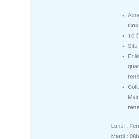
Adr
Cou
Tél
Site
Enlè
quar
ren
Coll
Mair
ren
Lundi : Fe
Mardi : 08