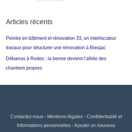
Articles récents
Peintre en bâtiment et rénovation 33, un interlocuteur
travaux pour structurer une rénovation à Bieujac
Débarras à Rodez : la benne devient l’alliée des
chantiers propres
Contactez-nous
-
Mentions légales
-
Confidentialité et
Informations personnelles
-
Ajouter un nouveau