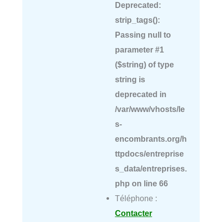
Deprecated
:
strip_tags():
Passing null to
parameter #1
($string) of type
string is
deprecated in
/var/www/vhosts/le
s-
encombrants.org/h
ttpdocs/entreprise
s_data/entreprises.
php
on line
66
Téléphone :
Contacter