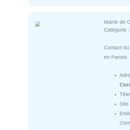
Mairie de C
Catégorie 
Contact du 
en Parisis
Adr
Corm
Tél
Site
Enlè
Corm