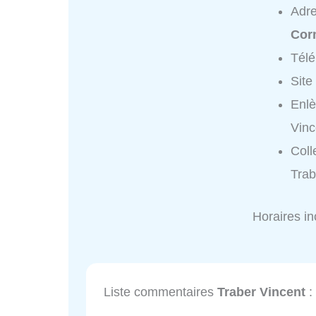
Adr
Corm
Tél
Site
Enlè
Vinc
Coll
Trab
Horaires i
Liste commentaires
Traber Vincent
: