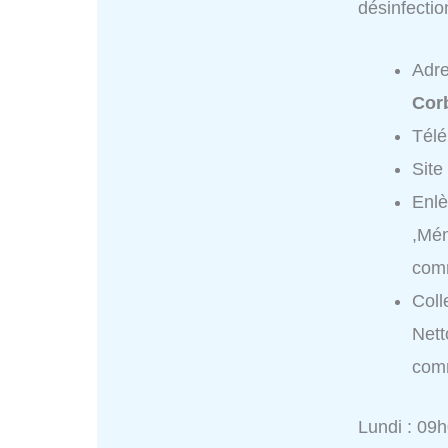
désinfecti
Adr
Cor
Tél
Site
Enlè
,Mén
com
Coll
Nett
com
Lundi : 09