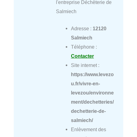
l'entreprise Déchèterie de
Salmiech
Adresse :
12120
Salmiech
Téléphone :
Contacter
Site internet :
https://www.levezo
u.fr/vivre-en-
levezou/environne
ment/dechetteries/
dechetterie-de-
salmiech/
Enlèvement des