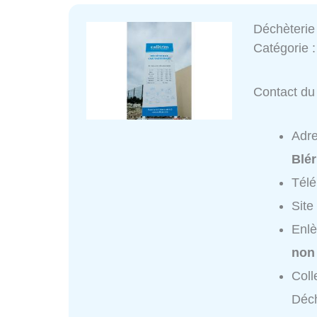
Déchèterie
Catégorie 
Contact du 
Adr
Blér
Tél
Site
Enlè
non
Coll
Déch