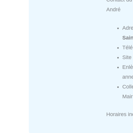
André
Adr
Sai
Tél
Site
Enlè
anne
Coll
Mair
Horaires i