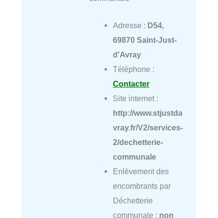
Adresse :
D54,
69870 Saint-Just-
d'Avray
Téléphone :
Contacter
Site internet :
http://www.stjustda
vray.fr/V2/services-
2/dechetterie-
communale
Enlèvement des
encombrants par
Déchetterie
communale :
non