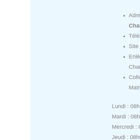
Adr
Cha
Tél
Site
Enlè
Cha
Coll
Mair
Lundi : 08
Mardi : 08
Mercredi :
Jeudi : 08