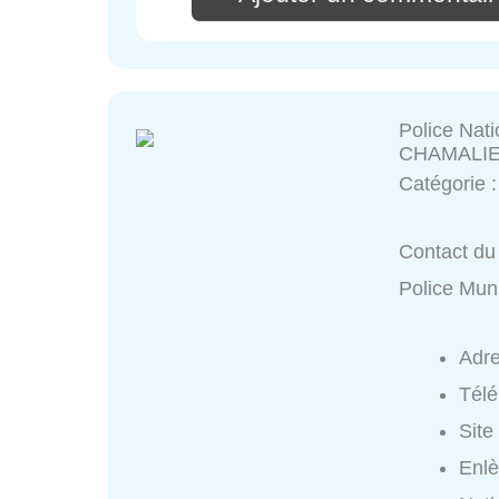
Police Nati
CHAMALI
Catégorie 
Contact du 
Police Mu
Adr
Tél
Site
Enlè