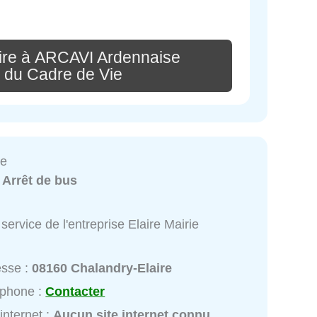
ire à ARCAVI Ardennaise
n du Cadre de Vie
ie
:
Arrêt de bus
service de l'entreprise Elaire Mairie
esse :
08160 Chalandry-Elaire
éphone :
Contacter
 internet :
Aucun site internet connu