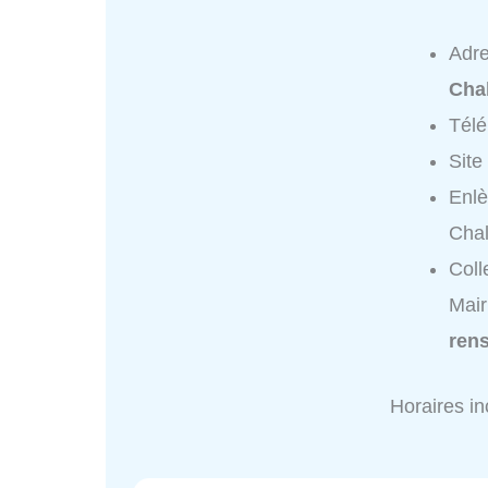
Adr
Cha
Tél
Site
Enlè
Cha
Coll
Mair
ren
Horaires i