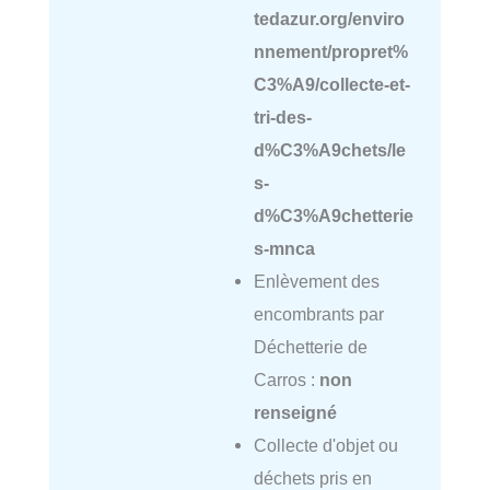
tedazur.org/enviro
nnement/propret%
C3%A9/collecte-et-
tri-des-
d%C3%A9chets/le
s-
d%C3%A9chetterie
s-mnca
Enlèvement des
encombrants par
Déchetterie de
Carros :
non
renseigné
Collecte d'objet ou
déchets pris en