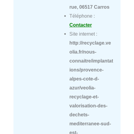
rue, 06517 Carros
Téléphone :
Contacter
Site internet :
http://recyclage.ve
olia.fr/nous-
connaitre/implantat
ions/provence-
alpes-cote-d-
azur/veolia-
recyclage-et-
valorisation-des-
dechets-
mediterranee-sud-
est-