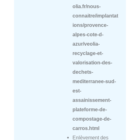
olia.fr/nous-
connaitre/implantat
ions/provence-
alpes-cote-d-
azur/veolia-
recyclage-et-
valorisation-des-
dechets-
mediterranee-sud-
est-
assainissement-
plateforme-de-
compostage-de-
carros.html
Enlèvement des