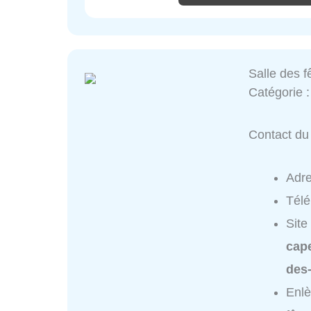
Salle des f
Catégorie 
Contact du 
Adr
Tél
Site
cape
des-
Enlè