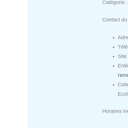
Catégorie 
Contact du 
Adr
Tél
Site
Enlè
ren
Coll
Ecol
Horaires i