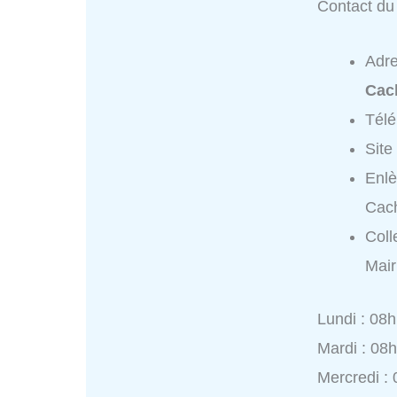
Contact du 
Adr
Cac
Tél
Site
Enlè
Cac
Coll
Mair
Lundi : 08
Mardi : 08
Mercredi :