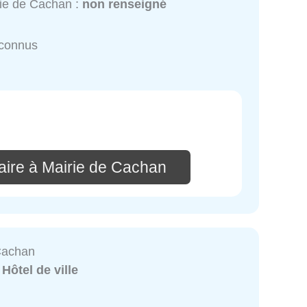
ie de Cachan :
non renseigné
nconnus
ire à Mairie de Cachan
Cachan
:
Hôtel de ville