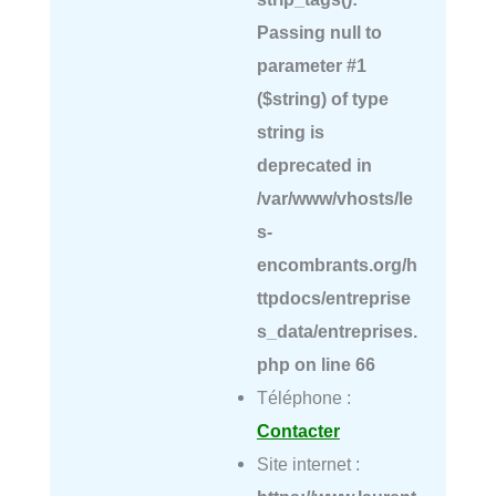
Passing null to
parameter #1
($string) of type
string is
deprecated in
/var/www/vhosts/le
s-
encombrants.org/h
ttpdocs/entreprise
s_data/entreprises.
php
on line
66
Téléphone :
Contacter
Site internet :