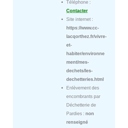
Téléphone :
Contacter
Site internet :
https://www.cc-
lacqorthez.fr/vivre-
et-
habiter/environne
ment/mes-
dechets/les-
dechetteries.html
Enlèvement des
encombrants par
Déchetterie de
Pardies :
non
renseigné