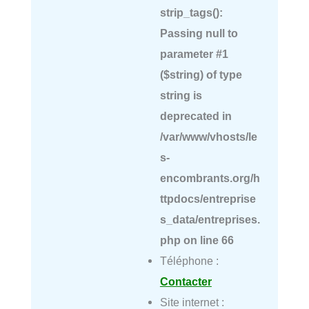
strip_tags():
Passing null to
parameter #1
($string) of type
string is
deprecated in
/var/www/vhosts/le
s-
encombrants.org/h
ttpdocs/entreprise
s_data/entreprises.
php
on line
66
Téléphone :
Contacter
Site internet :