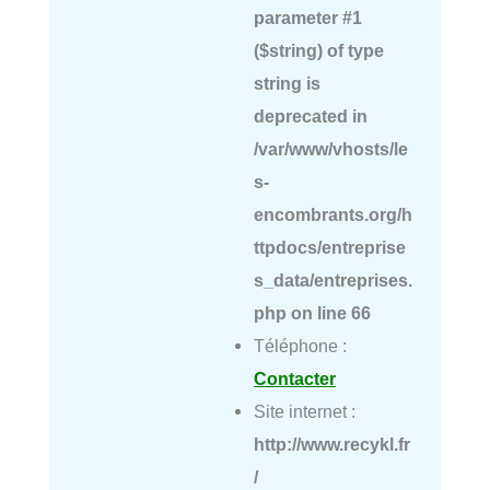
parameter #1
($string) of type
string is
deprecated in
/var/www/vhosts/le
s-
encombrants.org/h
ttpdocs/entreprise
s_data/entreprises.
php
on line
66
Téléphone :
Contacter
Site internet :
http://www.recykl.fr
/