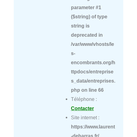
parameter #1
($string) of type
string is
deprecated in
/var/www/vhosts/le
s-
encombrants.org/h
ttpdocs/entreprise
s_data/entreprises.
php
on line
66
Téléphone :
Contacter
Site internet :
https://www.laurent
-debarras.fr/