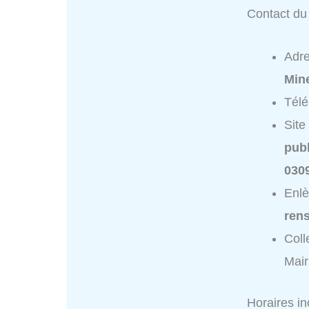
Contact du 
Adr
Min
Tél
Site
publ
030
Enlè
ren
Coll
Mair
Horaires i