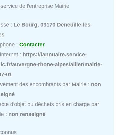
service de l'entreprise Mairie
esse :
Le Bourg, 03170 Deneuille-les-
es
éphone :
Contacter
 internet :
https://lannuaire.service-
ic.fr/auvergne-rhone-alpes/allier/mairie-
97-01
vement des encombrants par Mairie :
non
seigné
ecte d'objet ou déchets pris en charge par
ie :
non renseigné
nconnus