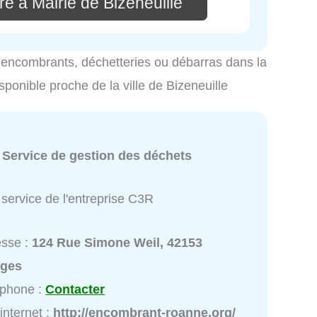
e à Mairie de Bizeneuille
es encombrants, déchetteries ou débarras dans la
isponible proche de la ville de Bizeneuille
:
Service de gestion des déchets
service de l'entreprise C3R
esse :
124 Rue Simone Weil, 42153
rges
éphone :
Contacter
 internet :
http://encombrant-roanne.org/