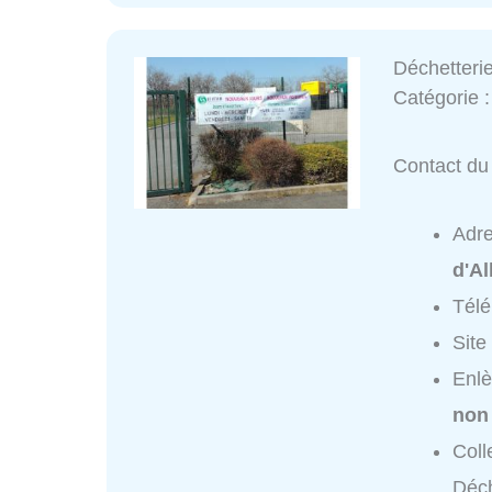
Déchetteri
Catégorie 
Contact du 
Adr
d'Al
Tél
Site
Enlè
non
Coll
Déch