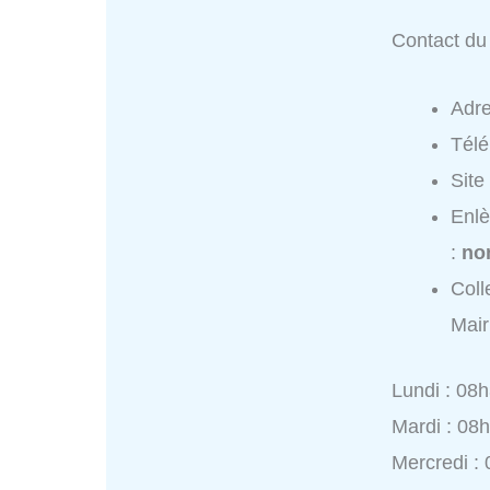
Contact du 
Adr
Tél
Site
Enlè
:
no
Coll
Mair
Lundi : 08
Mardi : 08
Mercredi :