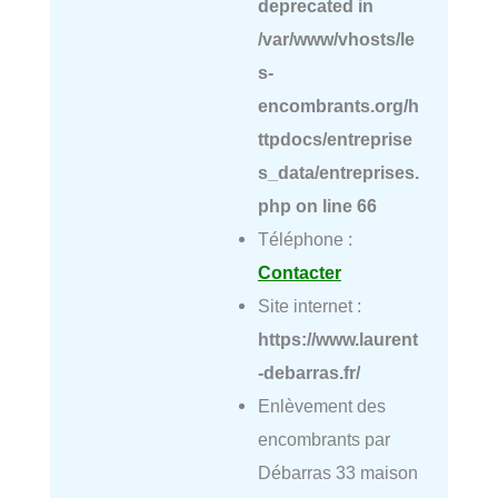
deprecated in
/var/www/vhosts/le
s-
encombrants.org/h
ttpdocs/entreprise
s_data/entreprises.
php
on line
66
Téléphone :
Contacter
Site internet :
https://www.laurent
-debarras.fr/
Enlèvement des
encombrants par
Débarras 33 maison