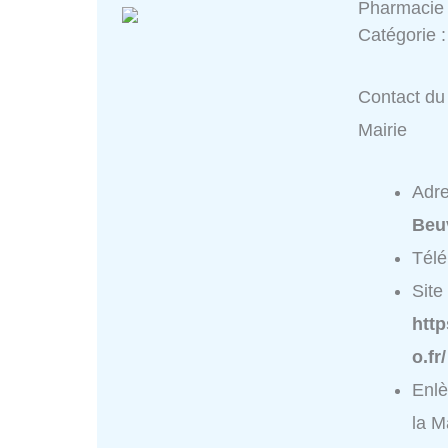
Pharmacie 
Catégorie 
Contact du 
Mairie
Adr
Beu
Tél
Site 
htt
o.fr/
Enl
la M