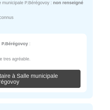
e municipale P.Bérégovoy :
non renseigné
nconnus
e P.Bérégovoy
:
re tres agréable.
aire à Salle municipale
régovoy