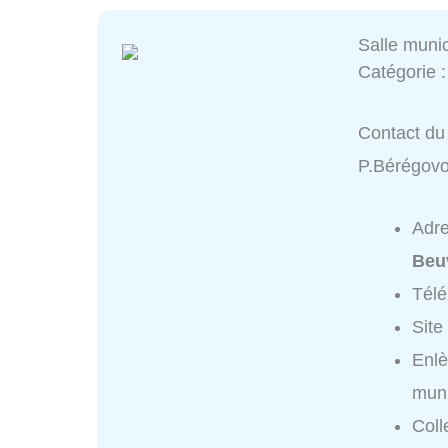
Salle muni
Catégorie 
Contact du 
P.Bérégov
Adr
Beu
Tél
Site
Enlè
muni
Coll