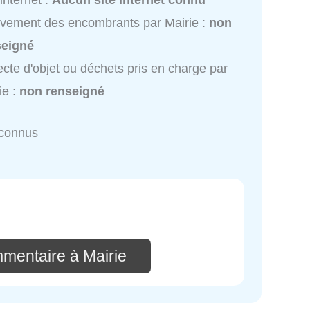
 internet :
Aucun site internet connu
vement des encombrants par Mairie :
non
seigné
ecte d'objet ou déchets pris en charge par
ie :
non renseigné
nconnus
mmentaire à Mairie