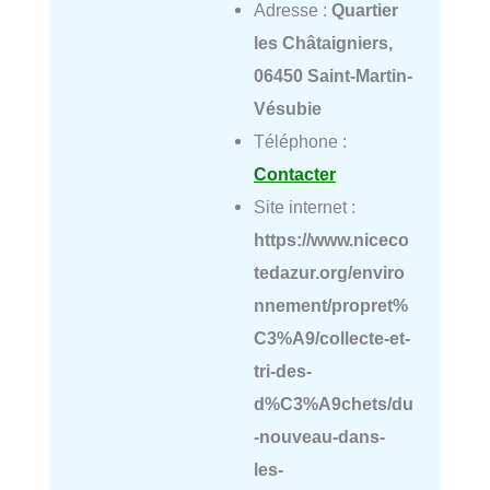
Adresse :
Quartier
les Châtaigniers,
06450 Saint-Martin-
Vésubie
Téléphone :
Contacter
Site internet :
https://www.niceco
tedazur.org/enviro
nnement/propret%
C3%A9/collecte-et-
tri-des-
d%C3%A9chets/du
-nouveau-dans-
les-