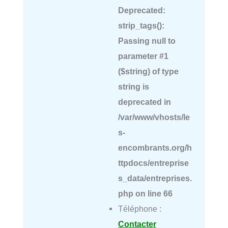
Deprecated
:
strip_tags():
Passing null to
parameter #1
($string) of type
string is
deprecated in
/var/www/vhosts/le
s-
encombrants.org/h
ttpdocs/entreprise
s_data/entreprises.
php
on line
66
Téléphone :
Contacter