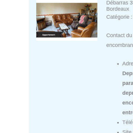
Débarras 3
Bordeaux
Catégorie 
Contact du
encombran
Adre
Dep
para
dep
enc
ent
Tél
Site