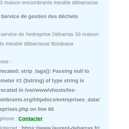
3 maison encombrants meuble débarrasse
:
Service de gestion des déchets
 service de l'entreprise Débarras 33 maison
ts meuble débarrasse Bordeaux
sse :
recated
: strip_tags(): Passing null to
meter #1 ($string) of type string is
recated in
/var/www/vhosts/les-
ombrants.org/httpdocs/entreprises_data/
reprises.php
on line
66
éphone :
Contacter
 internet :
https://www.laurent-debarras.fr/