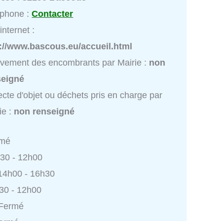
éphone :
Contacter
internet :
p://www.bascous.eu/accueil.html
vement des encombrants par Mairie :
non
seigné
ecte d'objet ou déchets pris en charge par
ie :
non renseigné
rmé
h30 - 12h00
 14h00 - 16h30
h30 - 12h00
 Fermé