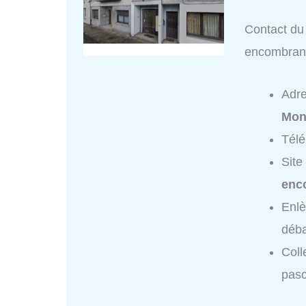
Contact du 
encombran
Adr
Mon
Tél
Site
enc
Enlè
déba
Coll
pasc