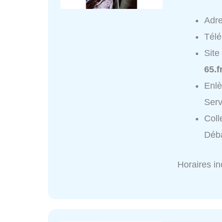
Adr
Tél
Site
65.f
Enl
Serv
Coll
Déba
Horaires i