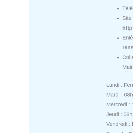
Tél
Site 
htt
Enlè
ren
Coll
Mair
Lundi : Fe
Mardi : 08
Mercredi :
Jeudi : 08
Vendredi :