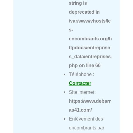
string is
deprecated in
/var/www/vhosts/le
s-
encombrants.org/h
ttpdocs/entreprise
s_data/entreprises.
php
on line
66
Téléphone :
Contacter
Site internet :
https://www.debarr
as41.com/
Enlèvement des
encombrants par