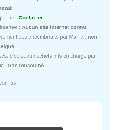
hezat
éphone :
Contacter
 internet :
Aucun site internet connu
vement des encombrants par Mairie :
non
seigné
ecte d'objet ou déchets pris en charge par
ie :
non renseigné
nconnus