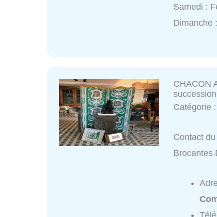
Samedi : 
Dimanche 
CHACON Ant
succession
Catégorie 
Contact du
Brocantes 
Adr
Com
Tél