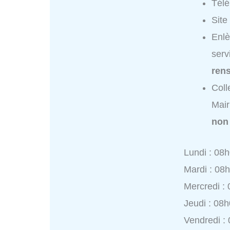
Tél
Site
Enlè
serv
ren
Coll
Mair
non
Lundi : 08
Mardi : 08
Mercredi :
Jeudi : 08
Vendredi :