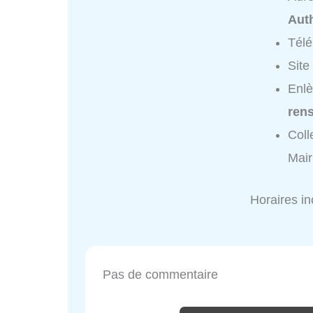
Aut
Tél
Site
Enlè
ren
Coll
Mair
Horaires i
Pas de commentaire