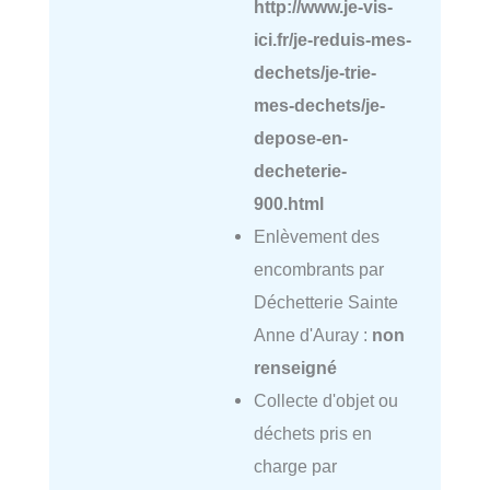
http://www.je-vis-
ici.fr/je-reduis-mes-
dechets/je-trie-
mes-dechets/je-
depose-en-
decheterie-
900.html
Enlèvement des
encombrants par
Déchetterie Sainte
Anne d'Auray :
non
renseigné
Collecte d'objet ou
déchets pris en
charge par