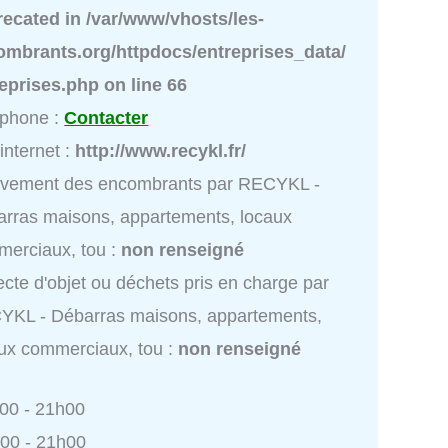
recated in
/var/www/vhosts/les-
ombrants.org/httpdocs/entreprises_data/
reprises.php
on line
66
éphone :
Contacter
 internet :
http://www.recykl.fr/
èvement des encombrants par RECYKL -
rras maisons, appartements, locaux
erciaux, tou :
non renseigné
ecte d'objet ou déchets pris en charge par
YKL - Débarras maisons, appartements,
ux commerciaux, tou :
non renseigné
h00 - 21h00
h00 - 21h00