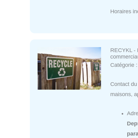
Horaires i
RECYKL - D
commerciau
Catégorie 
Contact du
maisons, a
Adre
Dep
para