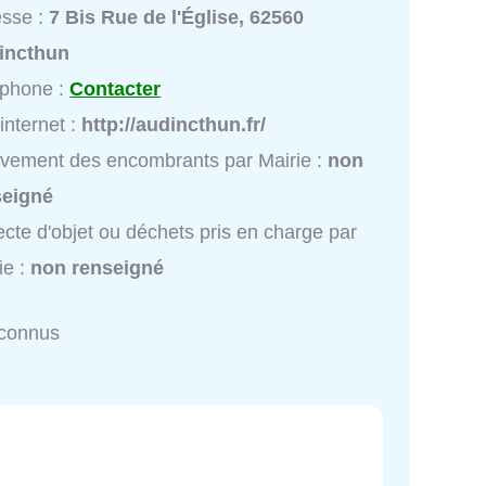
esse :
7 Bis Rue de l'Église, 62560
incthun
éphone :
Contacter
 internet :
http://audincthun.fr/
vement des encombrants par Mairie :
non
seigné
ecte d'objet ou déchets pris en charge par
ie :
non renseigné
nconnus