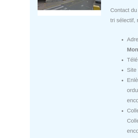
Contact du 
tri sélecti
Adr
Mon
Tél
Site
Enlè
ordu
enco
Coll
Coll
enco