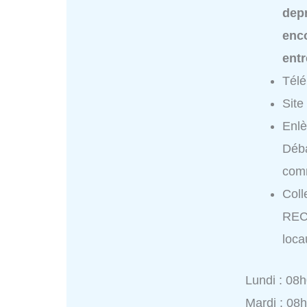
dep
enc
ent
Tél
Site
Enl
Déba
comm
Coll
REC
loca
Lundi : 08
Mardi : 08