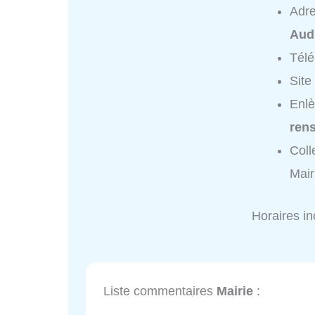
Adr
Aud
Tél
Site
Enlè
ren
Coll
Mair
Horaires i
Liste commentaires
Mairie
: