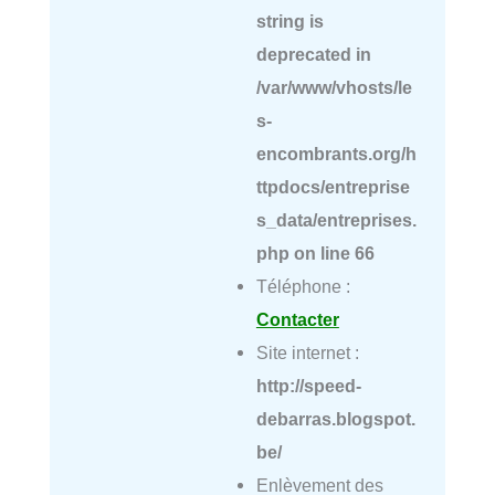
string is
deprecated in
/var/www/vhosts/le
s-
encombrants.org/h
ttpdocs/entreprise
s_data/entreprises.
php
on line
66
Téléphone :
Contacter
Site internet :
http://speed-
debarras.blogspot.
be/
Enlèvement des