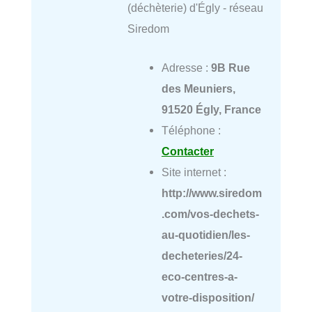
(déchèterie) d'Égly - réseau
Siredom
Adresse :
9B Rue
des Meuniers,
91520 Égly, France
Téléphone :
Contacter
Site internet :
http://www.siredom
.com/vos-dechets-
au-quotidien/les-
decheteries/24-
eco-centres-a-
votre-disposition/